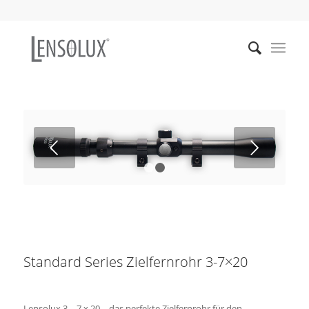
Weiter
1
2
Standard Series Zielfernrohr 3-7×20
Lensolux 3 – 7 x 20 – das perfekte Zielfernrohr für den