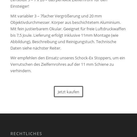
Einsteiger!
Mit variabler 3 – 7facher Vergrößerung und 20 mm
Objektivdurchmesser. Körper aus beschichtetem Aluminium.
Mit fein justierbarem Okular. Geeignet für freie Luftdruckwaffen
bis 7,5 Joule. Lieferung erfolgt inklusive 11mm Montage (wie
Abbildung), Beschreibung und Reinigungstuch. Technische
Daten siehe nächster Reiter.
Wir empfehlen den Einsatz unseres Schock-Ex Stoppers, um ein
Verrutschen des Zielfernrohres auf der 11 mm Schiene zu
verhindern.
Jetzt kaufen
RECHTLICHES